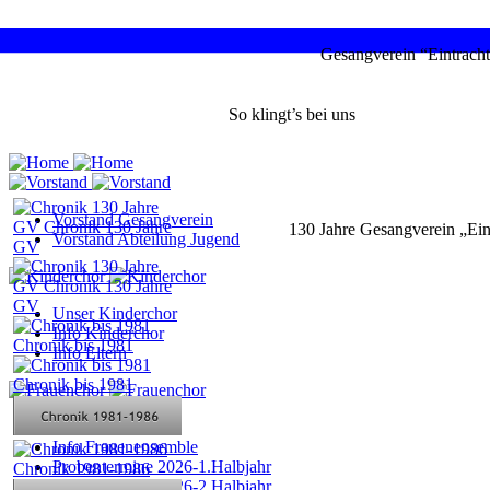
Gesangverein “Eintracht
So klingt’s bei uns
Vorstand Gesangverein
130 Jahre Gesangverein „Eint
Vorstand Abteilung Jugend
Unser Kinderchor
Info Kinderchor
Info Eltern
Aktuelles
Info Frauenensemble
Probentermine 2026-1.Halbjahr
Probentermine 2026-2.Halbjahr