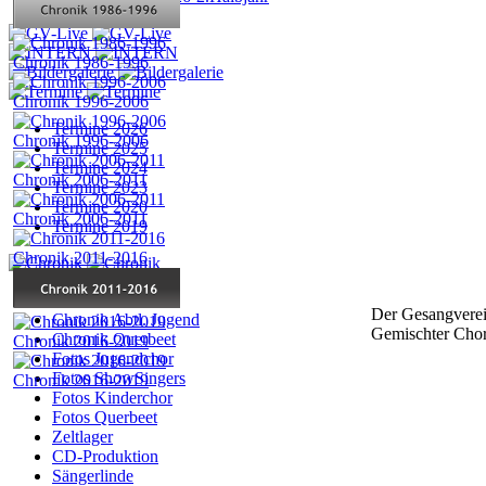
Termine 2026
Termine 2025
Termine 2024
Termine 2023
Termine 2020
Termine 2019
Chronik
Der Gesangverei
Chronik Abtl. Jugend
Gemischter Chor
Chronik Querbeet
Fotos Jugendchor
Fotos ShowSingers
Fotos Kinderchor
Fotos Querbeet
Zeltlager
CD-Produktion
Sängerlinde