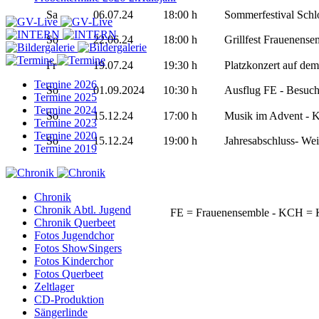
Sa
06.07.24
18:00
h
Sommerfestival Schl
So
22.06.24
18:00 h
Grillfest Frauenense
Fr
19.07.24
19:30
h
Platzkonzert auf dem
Termine 2026
So
01.09.2024
10:30 h
Ausflug FE - Besuc
Termine 2025
Termine 2024
So
15.12.24
17:00 h
Musik im Advent - K
Termine 2023
Termine 2020
So
15.12.24
19:00 h
Jahresabschluss- Wei
Termine 2019
Chronik
Chronik Abtl. Jugend
FE
= Frauenensemble -
KCH
= 
Chronik Querbeet
Fotos Jugendchor
Fotos ShowSingers
Fotos Kinderchor
Fotos Querbeet
Zeltlager
CD-Produktion
Sängerlinde