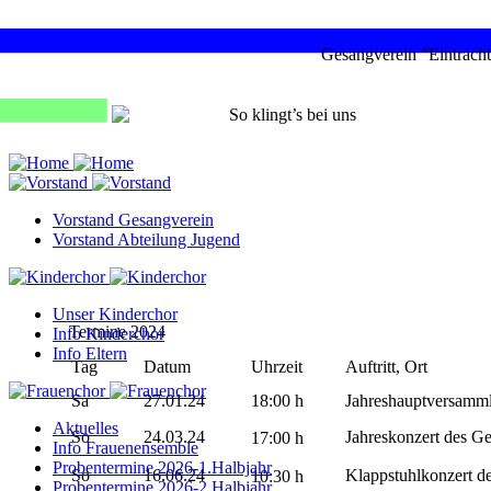
Gesangverein “Eintracht
So klingt’s bei uns
Vorstand Gesangverein
Vorstand Abteilung Jugend
Unser Kinderchor
Termine 2024
Info Kinderchor
Info Eltern
Tag
Datum
Uhrzeit
Auftritt, Ort
Sa
27.01.24
18:00 h
Jahreshauptversammlu
Aktuelles
So
24.03.24
Jahreskonzert des Ge
17:
00 h
Info Frauenensemble
Probentermine 2026-1.Halbjahr
So
16.06.24
Klappstuhlkonzert d
10:30
h
Probentermine 2026-2.Halbjahr