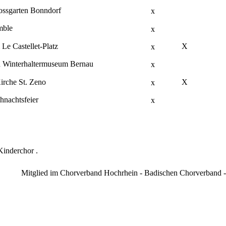
ossgarten Bonndorf
x
mble
x
 Le Castellet-Platz
X
x
h Winterhaltermuseum Bernau
x
irche St. Zeno
X
x
hnachtsfeier
x
Kinderchor
.
Mitglied im Chorverband Hochrhein - Badischen Chorverband 