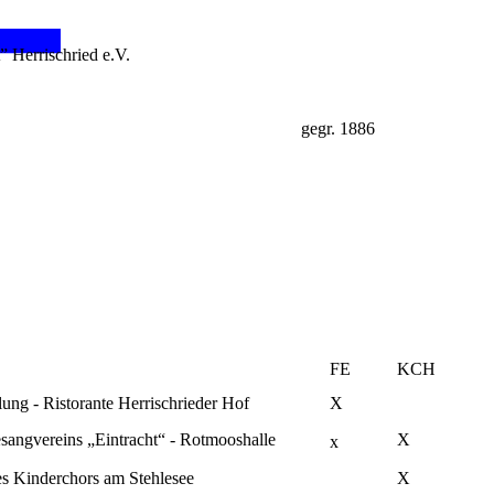
” Herrischried e.V.
gegr. 1886
FE
KCH
ng - Ristorante Herrischrieder Hof
X
sangvereins „Eintracht“ - Rotmooshalle
X
x
es Kinderchors am Stehlesee
X